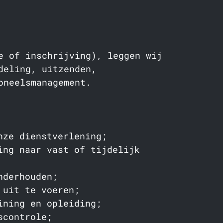
e of inschrijving), leggen wij
deling, uitzenden,
oneelsmanagement.
nze dienstverlening;
ing naar vast of tijdelijk
nderhouden;
 uit te voeren;
ining en opleiding;
scontrole;