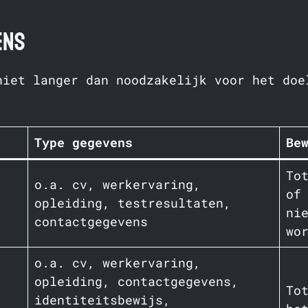
ens
niet langer dan noodzakelijk voor het doe
Type gegevens
Be
To
o.a. cv, werkervaring,
of
opleiding, testresultaten,
ni
contactgegevens
wo
o.a. cv, werkervaring,
opleiding, contactgegevens,
To
identiteitsbewijs,