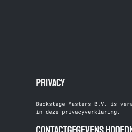
Ga
naar
de
inhoud
Privacy
Backstage Masters B.V. is ver
in deze privacyverklaring.
Contactgegevens hoofd